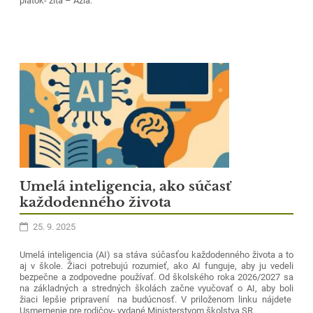
piatok- žltá – Ázia.
Umelá inteligencia, ako súčasť
každodenného života
25. 9. 2025
Umelá inteligencia (AI) sa stáva súčasťou každodenného života a to
aj v škole. Žiaci potrebujú rozumieť, ako AI funguje, aby ju vedeli
bezpečne a zodpovedne používať. Od školského roka 2026/2027 sa
na základných a stredných školách začne vyučovať o AI, aby boli
žiaci lepšie pripravení na budúcnosť. V priloženom linku nájdete
Usmernenie pre rodičov- vydané Ministerstvom školstva SR.