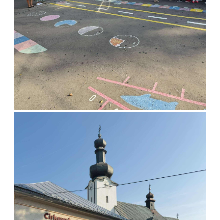
postupne napĺňal pestrými lístkami, plnými pozitívnych a láskavých
myšlienok.
Tento malý projekt bol nielen krásnym umeleckým dielom, ale aj
úžasnou príležitosťou na zamyslenie sa nad tým, aké bohaté
a šťastné máme životy. Deti sa naučili vnímať krásu v každodenných
maličkostiach a uvedomili si, aké dôležité je byť vďačný za všetko,
čo nám prináša radosť. Strom vďačnosti nás všetkých spojil v láske
a úcte k tomu, čo máme.