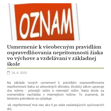
Usmernenie k všeobecným pravidlám
ospravedlňovania neprítomnosti žiaka
vo výchove a vzdelávaní v základnej
škole
26. 8. 2025
Na základe nových usmernení k pravidlám ospravedlňovania
neprítomnosti žiaka zo zdravotných dôvodov, školský zákon upravuje
dva režimy - prísnejší režim a miernejší režim. Naša škola sa
momentálne nachádza v miernejšom režime. To znamená, že
lekárske potvrdenie sa vyžaduje:
-ak neprítomnosť trvá viac ako 5 po sebe nasledujúcich vyučovacích
dní,