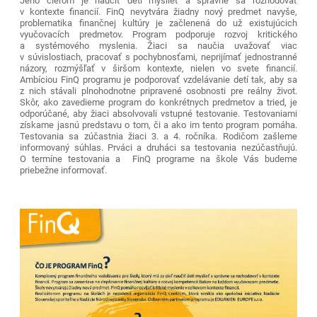
Jeho cieľom je naučiť deti myslieť a správne sa rozhodovať
v kontexte financií. FinQ nevytvára žiadny nový predmet navyše,
problematika finančnej kultúry je začlenená do už existujúcich
vyučovacích predmetov. Program podporuje rozvoj kritického
a systémového myslenia. Žiaci sa naučia uvažovať viac
v súvislostiach, pracovať s pochybnosťami, neprijímať jednostranné
názory, rozmýšľať v širšom kontexte, nielen vo svete financií.
Ambíciou FinQ programu je podporovať vzdelávanie detí tak, aby sa
z nich stávali plnohodnotne pripravené osobnosti pre reálny život.
Skôr, ako zavedieme program do konkrétnych predmetov a tried, je
odporúčané, aby žiaci absolvovali vstupné testovanie. Testovaniami
získame jasnú predstavu o tom, či a ako im tento program pomáha.
Testovania sa zúčastnia žiaci 3. a 4. ročníka. Rodičom zašleme
informovaný súhlas. Prváci a druháci sa testovania nezúčastňujú.
O termíne testovania a FinQ programe na škole Vás budeme
priebežne informovať.