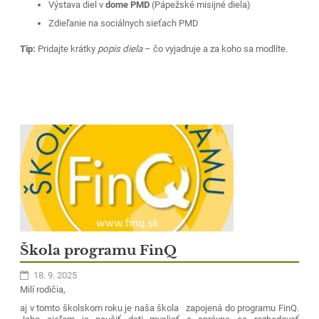
Výstava diel v
dome PMD
(Pápežské misijné diela)
Spolu to zvládneme!
Zdieľanie na sociálnych sieťach PMD
Tip:
Pridajte krátky
popis diela
– čo vyjadruje a za koho sa modlíte.
Škola programu FinQ
18. 9. 2025
Milí rodičia,
aj v tomto školskom roku je naša škola zapojená do programu FinQ.