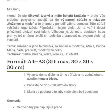
Milí žiaci,
vieme, že ste
šikovní, tvoriví a máte bohatú fantáziu
– preto Vás
srdečne pozývame zapojiť sa do
výtvarnej súťaže s názvom
„Ruženec a misie“
a to priamo v pohodlí vášho domova. Túto súťaž
vyhlásila organizácia Pápežské misijné diela. Je to veľmi dobrá
príležitosť ukázať svoj talent. Výhodou je, že máte dostatok času
premyslieť si tému, zvoliť si techniku a pracovať na svojom diele aj
viac dní.
Téma:
ruženec a jeho tajomstvá, misionári a modlitba, Afrika, Panna
Dňa 1.9.2025 sa začal nový školský rok 2025/2026. Začali sme ho
Mária, nádej pre svet, modlitby za pokoj.
svätou omšou, počas ktorej sme prosili o Božie požehnanie
Technika:
maľba, kresba, koláž, komiks, 3D objekt.
pre všetkých žiakov, učiteľov, zamestnancov a rodičov, aby tento
školský rok bol plný úspechov, pokoja a radosti.
Formát:
A4–A3 (3D: max. 30 × 30 ×
30 cm)
Po svätej omši sme sa presunuli na školský dvor, kde sme privítali
všetkých žiakov, učiteľov a zamestnancov školy. Pani riaditeľka v
príhovore zaželala všetkým šťastný a úspešný nový školský rok, plný
Vytvorte doma dielo na tému súťaže a na zadnú stranu
nových zážitkov, vedomostí a priateľstiev.
uveďte
meno a triedu.
Milí žiaci,
Prineste ho do 17.10.2025 do školy
prajeme Vám šťastný a úspešný nový školský rok! Nezabudnite, že
Škola sa postará o to, aby vaše diela boli odoslané
každá výzva je príležitosť na rast, a každý deň je novou možnosťou
na to, aby sme sa stali lepšími. Buďte zvedaví, pracujte tvrdo
Ocenenia
a nezabúdajte sa usmievať. Veríme, že tento školský rok bude
Vecné ceny pre najkrajšie práce
pre Vás nezabudnuteľný!!!