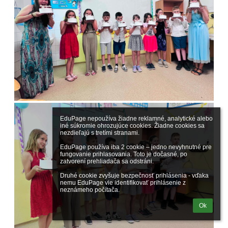
EduPage nepoužíva žiadne reklamné, analytické alebo 
iné súkromie ohrozujúce cookies. Žiadne cookies sa 
nezdieľajú s tretími stranami.

EduPage používa iba 2 cookie – jedno nevyhnutné pre 
fungovanie prihlasovania. Toto je dočasné, po 
zatvorení prehliadača sa odstráni.

Druhé cookie zvyšuje bezpečnosť prihlásenia - vďaka 
nemu EduPage vie identifikovať prihlásenie z 
neznámeho počítača.
Ok