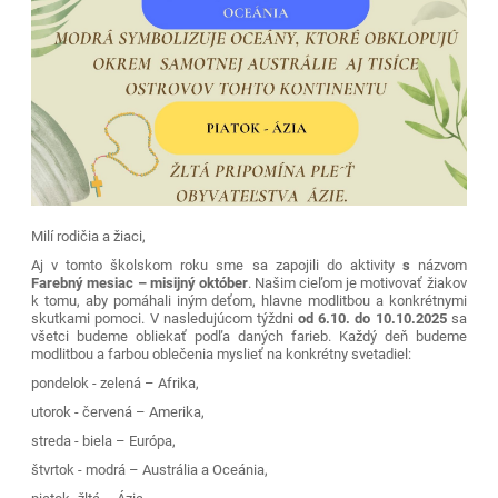
Milí rodičia a žiaci,
Aj v tomto školskom roku sme sa zapojili do aktivity
s
názvom
Farebný mesiac – misijný október
. Našim cieľom je motivovať žiakov
k tomu, aby pomáhali iným deťom, hlavne modlitbou a konkrétnymi
skutkami pomoci. V nasledujúcom týždni
od 6.10. do 10.10.2025
sa
všetci budeme obliekať podľa daných farieb. Každý deň budeme
modlitbou a farbou oblečenia myslieť na konkrétny svetadiel:
pondelok - zelená – Afrika,
utorok - červená – Amerika,
streda - biela – Európa,
štvrtok - modrá – Austrália a Oceánia,