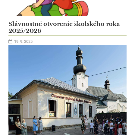
Slávnostné otvorenie školského roka
1
2025/2026
19. 9. 2025
V rámci Dňa vďačnosti sa deti v ŠKD rozhodli vytvoriť
Strom
vďačnosti
, ktorý sa stal nádherným symbolom všetkého, čo si vážia.
Každý žiak napísal na farebný lístok niečo, za čo je vďačný – za lásku
rodiny, priateľov, pomoc učiteľov alebo za krásne chvíle, ktoré
prežívajú. Spoločne pripevnili svoje vďaky na strom, ktorý sa