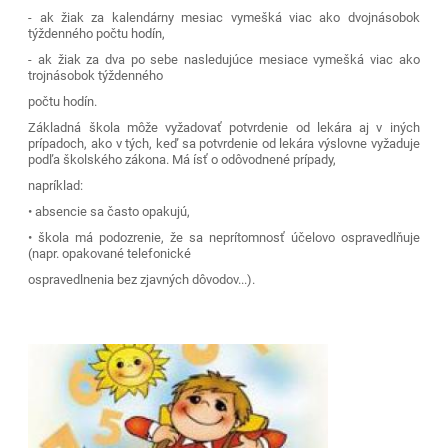
- ak žiak za kalendárny mesiac vymešká viac ako dvojnásobok
týždenného počtu hodín,
- ak žiak za dva po sebe nasledujúce mesiace vymešká viac ako
trojnásobok týždenného
počtu hodín.
Základná škola môže vyžadovať potvrdenie od lekára aj v iných
prípadoch, ako v tých, keď sa potvrdenie od lekára výslovne vyžaduje
podľa školského zákona. Má ísť o odôvodnené prípady,
napríklad:
• absencie sa často opakujú,
• škola má podozrenie, že sa neprítomnosť účelovo ospravedlňuje
(napr. opakované telefonické
ospravedlnenia bez zjavných dôvodov...).