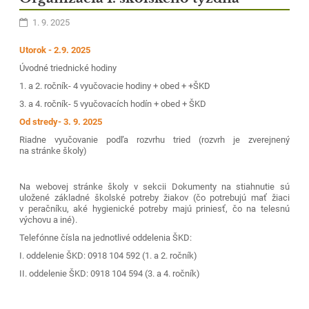
1. 9. 2025
Utorok - 2.9. 2025
Úvodné triednické hodiny
1. a 2. ročník- 4 vyučovacie hodiny + obed + +ŠKD
3. a 4. ročník- 5 vyučovacích hodín + obed + ŠKD
Od stredy- 3. 9. 2025
Riadne vyučovanie podľa rozvrhu tried (rozvrh je zverejnený
na stránke školy)
Na webovej stránke školy v sekcii Dokumenty na stiahnutie sú
uložené základné školské potreby žiakov (čo potrebujú mať žiaci
v peračníku, aké hygienické potreby majú priniesť, čo na telesnú
výchovu a iné).
Telefónne čísla na jednotlivé oddelenia ŠKD:
I. oddelenie ŠKD: 0918 104 592 (1. a 2. ročník)
II. oddelenie ŠKD: 0918 104 594 (3. a 4. ročník)