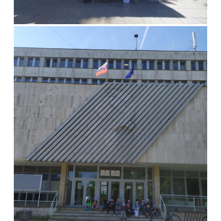
Predškoláci sa dnes zúčastnili otvorenej hodiny u prvákov. Mali
možnosť nazrieť do života prváčikov a vidieť, ako vyzerá vyučovacia
hodina. Spoločne s prvákmi strávili vzácny, spoločný čas. Pani
učiteľka pripravila rôzne tvorivé aktivity, vďaka ktorým sa predškoláci
cítili ako malí školáci a získali odvahu na vstup do školy.
Po vyučovacej hodine sa stretli aj s inými žiakmi našej školy
a vytvorili si prvé priateľstvá. Táto návšteva bola pre predškolákov
veľkou inšpiráciou a povzbudením do ďalšieho učenia a prípravy
na ich vlastnú školskú cestu. Tešíme sa na Vás!