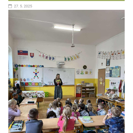
27. 5. 2025
Aj v tomto školskom roku sme sa so žiakmi už tradične zúčastnili
Detských olympijských hier v Uzovských Pekľanoch. Deti mali
možnosť vyskúšať si rôzne športové disciplíny, spoznať nových
kamarátov a podporovať sa navzájom. Bolo úžasné vidieť ich radosť
z pohybu a túžbu vyhrať, ale zároveň aj férovosť a tímového ducha.
Tento deň bol plný smiechu, zážitkov a pekných chvíľ.