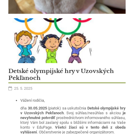
Detské olympijské hry v Uzovských
Pekľanoch
25. 5. 2025
Vážení rodičia,
37
dňa
30
.0
5.2025
(piatok)
sa uskutočnia
Detské olympijské hry
v Uzovských Pekľanoch
. Svoj súhlas/nesúhlas s akciou
je
nevyhnutné potvrdiť
prostredníctvom informovaného súhlasu,
ktorý Vám bol zaslaný spolu s bližšími informáciami na Vaše
konto v EduPage.
Všetci žiaci sú v tento deň z obeda
vyhlásení
. Občerstvenie je zabezpečené organizátorom.