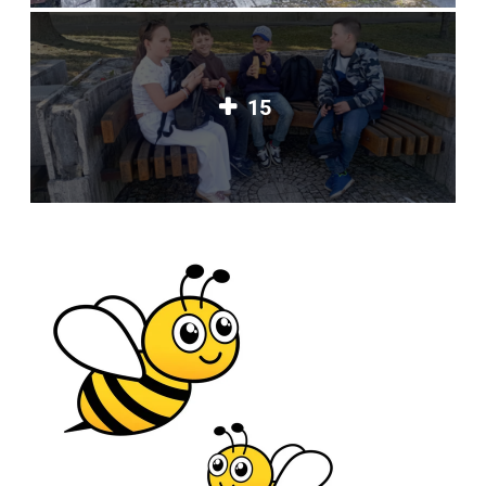
15
Deň v Prešove sme strávili objavovaním krás historického centra
mesta. Obdivovali sme starobylé, ale aj moderné budovy, pomníky,
sochy, fontány a kostoly plné histórie. Bolo skvelé vidieť, ako sa spája
história s každodenným životom ľudí. Bol to výlet plný nových
zážitkov.