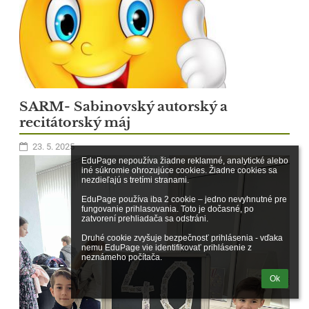
SARM- Sabinovský autorský a
recitátorský máj
23. 5. 2025
EduPage nepoužíva žiadne reklamné, analytické alebo 
iné súkromie ohrozujúce cookies. Žiadne cookies sa 
nezdieľajú s tretími stranami.

EduPage používa iba 2 cookie – jedno nevyhnutné pre 
fungovanie prihlasovania. Toto je dočasné, po 
zatvorení prehliadača sa odstráni.

Druhé cookie zvyšuje bezpečnosť prihlásenia - vďaka 
nemu EduPage vie identifikovať prihlásenie z 
neznámeho počítača.
Ok