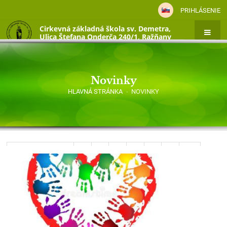
PRIHLÁSENIE
Cirkevná základná škola sv. Demetra,
Ulica Štefana Onderča 240/1, Ražňany
Novinky
HLAVNÁ STRÁNKA
-
NOVINKY
Novinky
Predchádzajúci
4
5
6
7
8
9
10
11
12
13
Ďalší