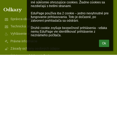
iné súkromie ohrozujúce cookies. Žiadne cookies sa 
nezdieľajú s tretími stranami.

Odkazy
EduPage používa iba 2 cookie – jedno nevyhnutné pre 
fungovanie prihlasovania. Toto je dočasné, po 
Správca obsahu
zatvorení prehliadača sa odstráni.

Technická podpora
Druhé cookie zvyšuje bezpečnosť prihlásenia - vďaka 
nemu EduPage vie identifikovať prihlásenie z 
Vyhlásenie o prístupnosti
neznámeho počítača.
Právne informácie
Ok
Zásady ochrany osobných údajov
Údaje o prevádzkovateľovi
Mapa stránok
O nás
Kontakt
Novinky
Kontakty
Cirkevná základná škola sv. Demetra
czs.raznany@gmail.com