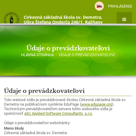
PRIHLÁSENIE
Cirkevná základná škola sv. Demetra,
Ulica Štefana Onderča 240/1, Ražňany
Údaje o prevádzkovateľovi
HLAVNÁ STRÁNKA
-
ÚDAJE O PREVÁDZKOVATEĽOVI
Údaje
Údaje o prevádzkovateľovi
o
Toto webové sídlo je prevádzkované školou Cirkevná základná škola sv.
prevádzkovateľovi
Demetra na publikačnom systéme EduPage (
www.edupage.org
).
Technickým prevádzkovateľom servera tohto webového sídla je
spoločnosť
aSc Applied Software Consultants, s.r.o.
Údaje o prevádzkovateľovi webstránky:
Meno školy
Cirkevná základná škola sv. Demetra