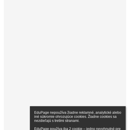
EduPage nepoužíva žiadne reklamné, analytické alebo 
iné súkromie ohrozujúce cookies. Žiadne cookies sa 
nezdieľajú s tretími stranami.

EduPage používa iba 2 cookie – jedno nevyhnutné pre 