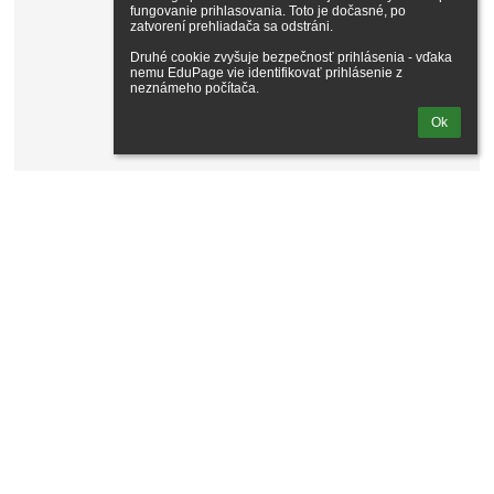
fungovanie prihlasovania. Toto je dočasné, po 
zatvorení prehliadača sa odstráni.

Druhé cookie zvyšuje bezpečnosť prihlásenia - vďaka 
nemu EduPage vie identifikovať prihlásenie z 
neznámeho počítača.
Ok