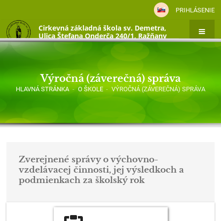
PRIHLÁSENIE
Cirkevná základná škola sv. Demetra,
Ulica Štefana Onderča 240/1, Ražňany
Výročná (záverečná) správa
HLAVNÁ STRÁNKA
-
O ŠKOLE
-
VÝROČNÁ (ZÁVEREČNÁ) SPRÁVA
Zverejnené správy o výchovno-
vzdelávacej činnosti, jej výsledkoch a
podmienkach za školský rok