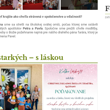
F
ť krajšie ako chvíľa strávená v spoločenstve a vďačnosti?
zat
na
sme sa stretli na školskej svätej omši, počas ktorej sme oslávili
ätých apoštolov
Petra a Pavla
. Spoločne sme prežili chvíle modlitby,
osby o Božie požehnanie najmä pre nášho drahého pána farára, ktorý je
mena Pavel.
starkých – s láskou