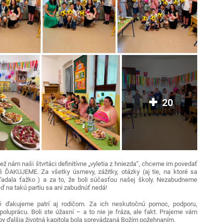
20
ež nám naši štvrtáci definitívne „vyletia z hniezda“, chceme im povedať
é ĎAKUJEME. Za všetky úsmevy, zážitky, otázky (aj tie, na ktoré sa
adala ťažko ) a za to, že boli súčasťou našej školy. Nezabudneme
ď na takú partiu sa ani zabudnúť nedá!
é ďakujeme patrí aj rodičom. Za ich neskutočnú pomoc, podporu,
poluprácu. Boli ste úžasní – a to nie je fráza, ale fakt. Prajeme vám
by ďalšia životná kapitola bola sprevádzaná Božím požehnaním.