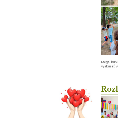
Mega bubli
vyskúšať vy
Rozl