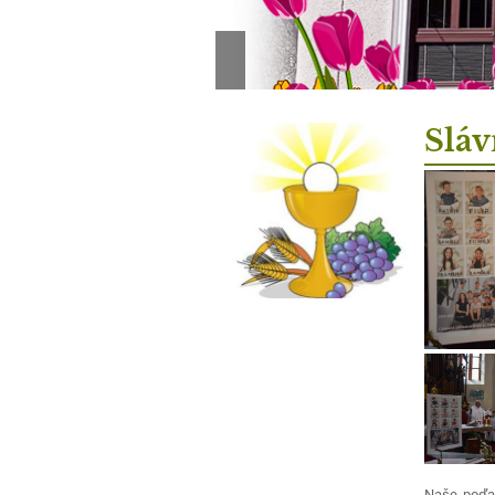
Sláv
Naše poďak