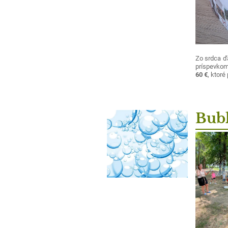
Zo srdca ď
príspevkom 
60 €
, ktoré
Bub