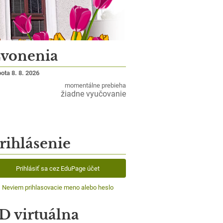
vonenia
ota 8. 8. 2026
momentálne prebieha
žiadne vyučovanie
rihlásenie
Prihlásiť sa cez EduPage účet
Neviem prihlasovacie meno alebo heslo
D virtuálna