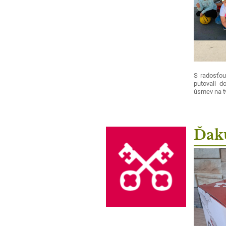
S radosťou 
putovali d
úsmev na tv
Ďak