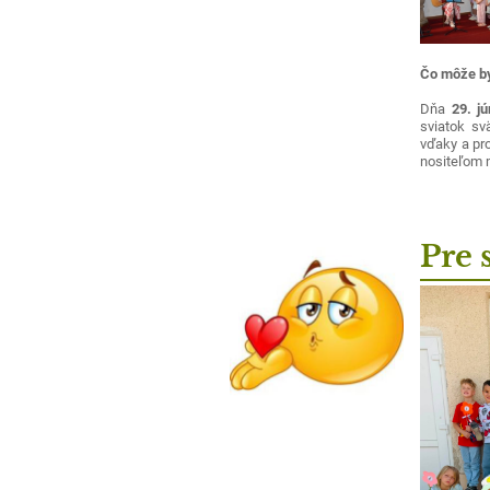
Čo môže by
Dňa
29. jú
sviatok sv
vďaky a pr
nositeľom 
Pre 