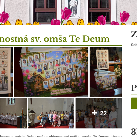
Z
nostná sv. omša Te Deum
Sob
P
22
3
ovanie patrilo Bohu počas slávnostnej svätej omše
Te Deum
, ktorou