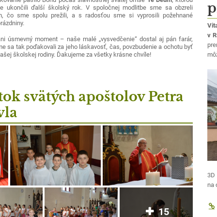
p
 ukončili ďalší školský rok. V spoločnej modlitbe sme sa obzreli
, čo sme spolu prežili, a s radosťou sme si vyprosili požehnané
rázdniny.
Vit
v 
ni úsmevný moment – naše malé „vysvedčenie“ dostal aj pán farár,
pre
e sa tak poďakovali za jeho láskavosť, čas, povzbudenie a ochotu byť
môž
šej školskej rodiny. Ďakujeme za všetky krásne chvíle!
tok svätých apoštolov Petra
vla
3D 
na 
15