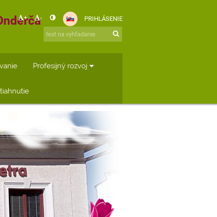
 Onderča
+
-
PRIHLÁSENIE
vanie
Profesijný rozvoj
iahnutie