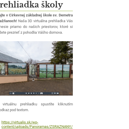
rehliadka školy
ajte v Cirkevnej základnej škole sv. Demetra
Ražňanoch!
Naša 3D virtuálna prehliadka Vás
nesie priamo do našich priestorov, ktoré si
ete prezrieť z pohodlia Vášho domova.
virtuálnu prehliadku spustíte kliknutím
odkaz pod textom.
https://virtualis.sk/wp-
content/uploads/Panoramas/ZSRAZNANY/