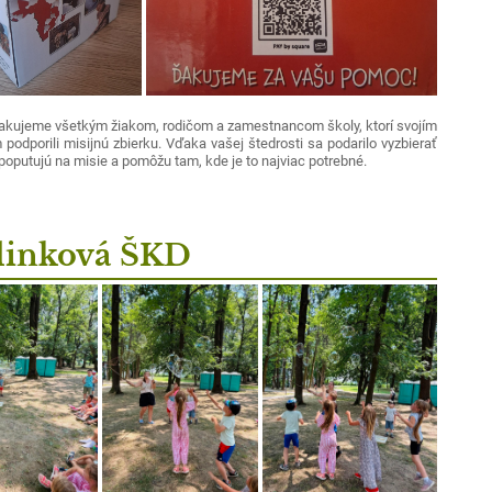
akujeme všetkým žiakom, rodičom a zamestnancom školy, ktorí svojím
podporili misijnú zbierku. Vďaka vašej štedrosti sa podarilo vyzbierať
 poputujú na misie a pomôžu tam, kde je to najviac potrebné.
linková ŠKD