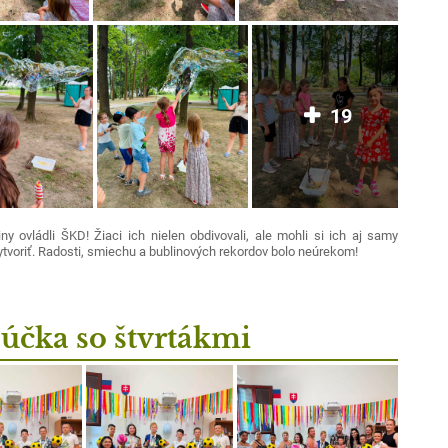
19
ny ovládli ŠKD! Žiaci ich nielen obdivovali, ale mohli si ich aj samy
tvoriť. Radosti, smiechu a bublinových rekordov bolo neúrekom!
účka so štvrtákmi