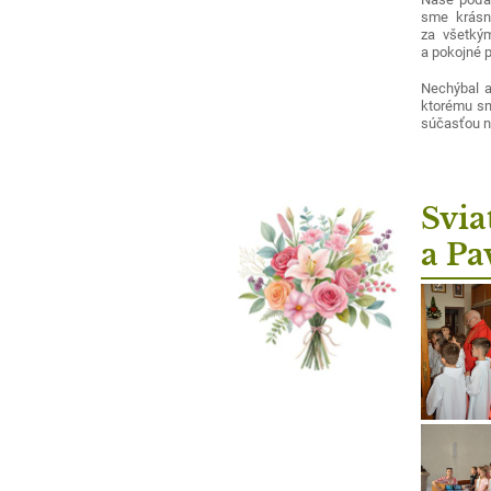
sme krásne
za všetkým
a pokojné p
Nechýbal a
ktorému sm
súčasťou na
Svia
a Pa