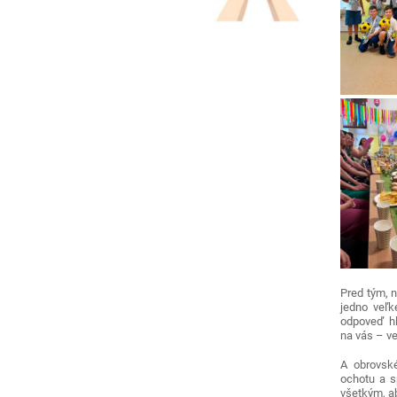
Pred tým, n
jedno veľk
odpoveď hľ
na vás – ve
A obrovsk
ochotu a s
všetkým, a