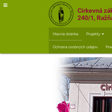
Cirkevná zá
240/1, Ražň
Hlavná stránka
Projekty
Ochrana osobných údajov
Pra
Hlavná
stránka