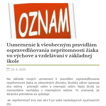
Usmernenie k všeobecným pravidlám
ospravedlňovania neprítomnosti žiaka
vo výchove a vzdelávaní v základnej
škole
26. 8. 2025
Na základe nových usmernení k pravidlám ospravedlňovania
neprítomnosti žiaka zo zdravotných dôvodov, školský zákon upravuje
dva režimy - prísnejší režim a miernejší režim. Naša škola sa
momentálne nachádza v miernejšom režime. To znamená, že
lekárske potvrdenie sa vyžaduje:
-ak neprítomnosť trvá viac ako 5 po sebe nasledujúcich vyučovacích
dní,