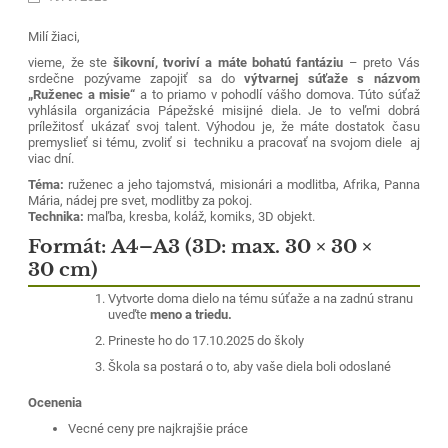
Milí žiaci,
vieme, že ste
šikovní, tvoriví a máte bohatú fantáziu
– preto Vás
srdečne pozývame zapojiť sa do
výtvarnej súťaže s názvom
„Ruženec a misie“
a to priamo v pohodlí vášho domova. Túto súťaž
vyhlásila organizácia Pápežské misijné diela. Je to veľmi dobrá
príležitosť ukázať svoj talent. Výhodou je, že máte dostatok času
premyslieť si tému, zvoliť si techniku a pracovať na svojom diele aj
viac dní.
Téma:
ruženec a jeho tajomstvá, misionári a modlitba, Afrika, Panna
Dňa 1.9.2025 sa začal nový školský rok 2025/2026. Začali sme ho
Mária, nádej pre svet, modlitby za pokoj.
svätou omšou, počas ktorej sme prosili o Božie požehnanie
Technika:
maľba, kresba, koláž, komiks, 3D objekt.
pre všetkých žiakov, učiteľov, zamestnancov a rodičov, aby tento
školský rok bol plný úspechov, pokoja a radosti.
Formát:
A4–A3 (3D: max. 30 × 30 ×
30 cm)
Po svätej omši sme sa presunuli na školský dvor, kde sme privítali
všetkých žiakov, učiteľov a zamestnancov školy. Pani riaditeľka v
príhovore zaželala všetkým šťastný a úspešný nový školský rok, plný
Vytvorte doma dielo na tému súťaže a na zadnú stranu
nových zážitkov, vedomostí a priateľstiev.
uveďte
meno a triedu.
Milí žiaci,
Prineste ho do 17.10.2025 do školy
prajeme Vám šťastný a úspešný nový školský rok! Nezabudnite, že
Škola sa postará o to, aby vaše diela boli odoslané
každá výzva je príležitosť na rast, a každý deň je novou možnosťou
na to, aby sme sa stali lepšími. Buďte zvedaví, pracujte tvrdo
Ocenenia
a nezabúdajte sa usmievať. Veríme, že tento školský rok bude
Vecné ceny pre najkrajšie práce
pre Vás nezabudnuteľný!!!