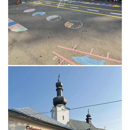
postupne napĺňal pestrými lístkami, plnými pozitívnych a láskavých
myšlienok.
Tento malý projekt bol nielen krásnym umeleckým dielom, ale aj
úžasnou príležitosťou na zamyslenie sa nad tým, aké bohaté
a šťastné máme životy. Deti sa naučili vnímať krásu v každodenných
maličkostiach a uvedomili si, aké dôležité je byť vďačný za všetko,
čo nám prináša radosť. Strom vďačnosti nás všetkých spojil v láske
a úcte k tomu, čo máme.