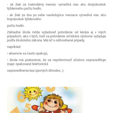
- ak žiak za kalendárny mesiac vymešká viac ako dvojnásobok
týždenného počtu hodín,
- ak žiak za dva po sebe nasledujúce mesiace vymešká viac ako
trojnásobok týždenného
počtu hodín.
Základná škola môže vyžadovať potvrdenie od lekára aj v iných
prípadoch, ako v tých, keď sa potvrdenie od lekára výslovne vyžaduje
podľa školského zákona. Má ísť o odôvodnené prípady,
napríklad:
• absencie sa často opakujú,
• škola má podozrenie, že sa neprítomnosť účelovo ospravedlňuje
(napr. opakované telefonické
ospravedlnenia bez zjavných dôvodov...).