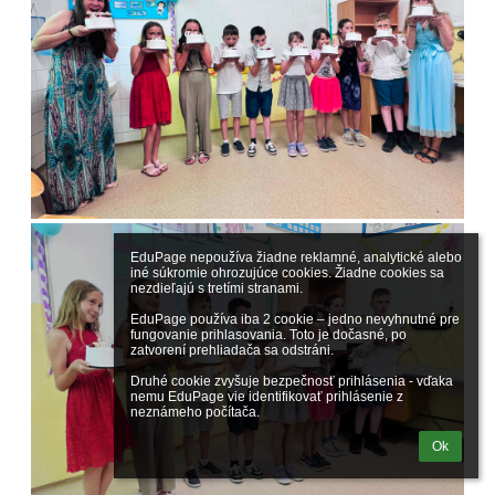
EduPage nepoužíva žiadne reklamné, analytické alebo 
iné súkromie ohrozujúce cookies. Žiadne cookies sa 
nezdieľajú s tretími stranami.

EduPage používa iba 2 cookie – jedno nevyhnutné pre 
fungovanie prihlasovania. Toto je dočasné, po 
zatvorení prehliadača sa odstráni.

Druhé cookie zvyšuje bezpečnosť prihlásenia - vďaka 
nemu EduPage vie identifikovať prihlásenie z 
neznámeho počítača.
Ok