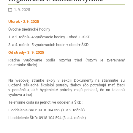
1. 9. 2025
Utorok - 2.9. 2025
Úvodné triednické hodiny
1. a 2. ročník- 4 vyučovacie hodiny + obed + +ŠKD
3. a 4. ročník- 5 vyučovacích hodín + obed + ŠKD
Od stredy- 3. 9. 2025
Riadne vyučovanie podľa rozvrhu tried (rozvrh je zverejnený
na stránke školy)
Na webovej stránke školy v sekcii Dokumenty na stiahnutie sú
uložené základné školské potreby žiakov (čo potrebujú mať žiaci
v peračníku, aké hygienické potreby majú priniesť, čo na telesnú
výchovu a iné).
Telefónne čísla na jednotlivé oddelenia ŠKD:
I. oddelenie ŠKD: 0918 104 592 (1. a 2. ročník)
II. oddelenie ŠKD: 0918 104 594 (3. a 4. ročník)