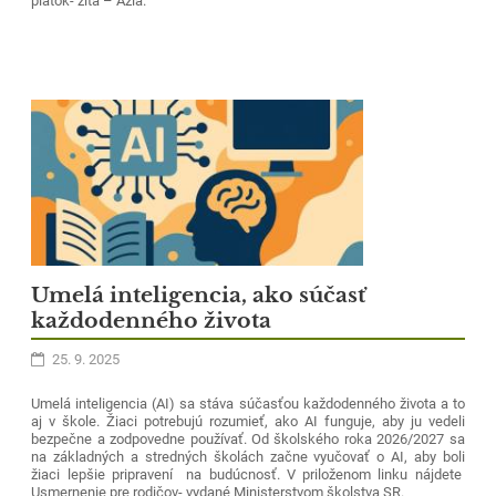
piatok- žltá – Ázia.
Umelá inteligencia, ako súčasť
každodenného života
25. 9. 2025
Umelá inteligencia (AI) sa stáva súčasťou každodenného života a to
aj v škole. Žiaci potrebujú rozumieť, ako AI funguje, aby ju vedeli
bezpečne a zodpovedne používať. Od školského roka 2026/2027 sa
na základných a stredných školách začne vyučovať o AI, aby boli
žiaci lepšie pripravení na budúcnosť. V priloženom linku nájdete
Usmernenie pre rodičov- vydané Ministerstvom školstva SR.