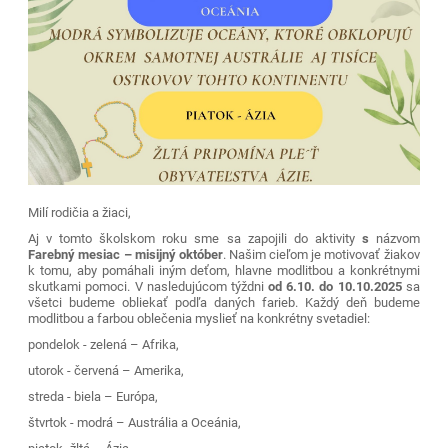
Milí rodičia a žiaci,
Aj v tomto školskom roku sme sa zapojili do aktivity
s
názvom
Farebný mesiac – misijný október
. Našim cieľom je motivovať žiakov
k tomu, aby pomáhali iným deťom, hlavne modlitbou a konkrétnymi
skutkami pomoci. V nasledujúcom týždni
od 6.10. do 10.10.2025
sa
všetci budeme obliekať podľa daných farieb. Každý deň budeme
modlitbou a farbou oblečenia myslieť na konkrétny svetadiel:
pondelok - zelená – Afrika,
utorok - červená – Amerika,
streda - biela – Európa,
štvrtok - modrá – Austrália a Oceánia,