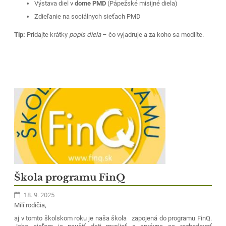
Výstava diel v
dome PMD
(Pápežské misijné diela)
Spolu to zvládneme!
Zdieľanie na sociálnych sieťach PMD
Tip:
Pridajte krátky
popis diela
– čo vyjadruje a za koho sa modlíte.
Škola programu FinQ
18. 9. 2025
Milí rodičia,
aj v tomto školskom roku je naša škola zapojená do programu FinQ.