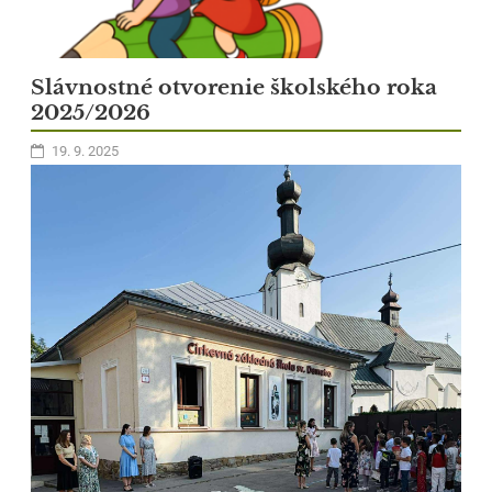
Slávnostné otvorenie školského roka
1
2025/2026
19. 9. 2025
V rámci Dňa vďačnosti sa deti v ŠKD rozhodli vytvoriť
Strom
vďačnosti
, ktorý sa stal nádherným symbolom všetkého, čo si vážia.
Každý žiak napísal na farebný lístok niečo, za čo je vďačný – za lásku
rodiny, priateľov, pomoc učiteľov alebo za krásne chvíle, ktoré
prežívajú. Spoločne pripevnili svoje vďaky na strom, ktorý sa