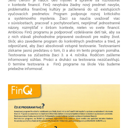
Jeho cieľom je naučiť deti myslieť a správne sa rozhodovať
v kontexte financií. FinQ nevytvára žiadny nový predmet navyše,
problematika finančnej kultúry je začlenená do už existujúcich
vyučovacích predmetov. Program podporuje rozvoj kritického
a systémového myslenia. Žiaci sa naučia uvažovať viac
v súvislostiach, pracovať s pochybnosťami, neprijímať jednostranné
názory, rozmýšľať v širšom kontexte, nielen vo svete financií.
Ambíciou FinQ programu je podporovať vzdelávanie detí tak, aby sa
z nich stávali plnohodnotne pripravené osobnosti pre reálny život.
Skôr, ako zavedieme program do konkrétnych predmetov a tried, je
odporúčané, aby žiaci absolvovali vstupné testovanie. Testovaniami
získame jasnú predstavu o tom, či a ako im tento program pomáha.
Testovania sa zúčastnia žiaci 3. a 4. ročníka. Rodičom zašleme
informovaný súhlas. Prváci a druháci sa testovania nezúčastňujú.
O termíne testovania a FinQ programe na škole Vás budeme
priebežne informovať.