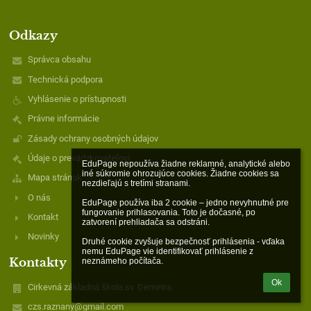
Odkazy
Správca obsahu
Technická podpora
Vyhlásenie o prístupnosti
Právne informácie
Zásady ochrany osobných údajov
Údaje o prevádzkovateľovi
EduPage nepoužíva žiadne reklamné, analytické alebo 
iné súkromie ohrozujúce cookies. Žiadne cookies sa 
Mapa stránok
nezdieľajú s tretími stranami.

O nás
EduPage používa iba 2 cookie – jedno nevyhnutné pre 
fungovanie prihlasovania. Toto je dočasné, po 
Kontakt
zatvorení prehliadača sa odstráni.

Novinky
Druhé cookie zvyšuje bezpečnosť prihlásenia - vďaka 
nemu EduPage vie identifikovať prihlásenie z 
Kontakty
neznámeho počítača.
Ok
Cirkevná základná škola sv. Demetra
czs.raznany@gmail.com