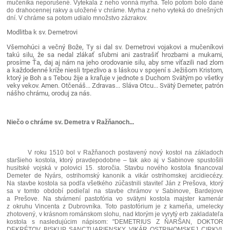
mučeníka neporušené. Vytekala z neho vonná myrha. Telo potom bolo dané
do drahocennej rakvy a uložené v chráme. Myrha z neho vyteká do dnešných
dní. V chráme sa potom udialo množstvo zázrakov.
Modlitba k sv. Demetrovi
Všemohúci a večný Bože, Ty si dal sv. Demetrovi vojakovi a mučeníkovi
takú silu, že sa nedal zlákať sľubmi ani zastrašiť hrozbami a mukami,
prosíme Ťa, daj aj nám na jeho orodovanie silu, aby sme víťazili nad zlom
a každodenné kríže niesli trpezlivo a s láskou v spojení s Ježišom Kristom,
ktorý je Boh a s Tebou žije a kraľuje v jednote s Duchom Svätým po všetky
veky vekov. Amen. Otčenáš... Zdravas... Sláva Otcu... Svätý Demeter, patrón
nášho chrámu, oroduj za nás.
Niečo o chráme sv. Demetra v Ražňanoch...
V roku 1510 bol v Ražňanoch postavený nový kostol na základoch
staršieho kostola, ktorý pravdepodobne – tak ako aj v Sabinove spustošili
husitské vojská v polovici 15. storočia. Stavbu nového kostola financoval
Demeter de Nyárs, ostrihomský kanonik a vikár ostrihomskej arcidiecézy.
Na stavbe kostola sa podľa všetkého zúčastnili staviteľ Ján z Prešova, ktorý
sa v tomto období podieľal na stavbe chrámov v Sabinove, Bardejove
a Prešove. Na stvárnení pastofória vo svätyni kostola majster kamenár
z okruhu Vincenta z Dubrovníka. Toto pastofórium je z kameňa, umelecky
zhotovený, v krásnom románskom slohu, nad ktorým je vyrytý erb zakladateľa
kostola s nasledujúcim nápisom: "DEMETRIUS Z ŇARŠAN, DOKTOR
DEKRÉTOV BISKUP SANCTUARIENSKY, VIKÁR OSTRIHOMSKEJ CIRKVI,