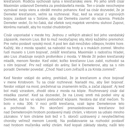
kresťanom. Rodičia vychovali syna v kresťanskej viere. Po jeho smrti cisár
Maximián ustanovil Demetra za predstaviteľa mesta. Ten v úrade neochvejne
vyznával svoju vieru a obrátil mnoho pohanov. Keď sa cisár dozvedel, že je
Demeter kresťanom, veľmi sa rozhneval. Raz, keď sa vracal z vojnových
bojov, zastavil sa v Solúne, aby dal Demetra zavrieť do väzenia. Pretože
Demeter vedel, čo ho čaká, dal všetok svoj majetok vernému sluhovi Zupovi,
ktorému nariadil, aby ho rozdal chudobným.
Cisár usporiadal v meste hry. Jednou z veľkých atrakcií bol jeho vandalský
zápasník, menom Lius. Bol to muž neobyčajnej sily, ktorý každého premohol.
Pre neho postavil vysoký most. A pod ten dali množstvo oštepov, hrotmi hore.
Každý, kto z mosta spadol, sa nabodol na hroty a v mukách zomrel. Mnoho
ľudí muselo s Liom bojovať, zvlášť kresťania. Maximián s radosťou hľadel,
ako Lius zhadzuje svojich protivníkov z mosta. V Meste žil jeden kresťanský
mladík, menom Nestor. Keď videl, koľko kresťanov Lius zabil, rozhodol sa
s ním bojovať. Prv než vstúpil do arény, šiel k Demeterovi, aby sa s ním
poradil. Demeter povedal: „Choď. Nad Liom zvíťazíš a za Krista zomrieš“.
Keď Nestor vstúpil do arény, prehlásil, že je kresťanom a chce bojovať
v mene Kristovom. Tu sa cisár rozhneval. Nariadil mu, aby šiel bojovať.
Nestor vstúpil na most, prežehnal sa znamením kríža, a začal zápasiť. Aj keď
bol malý vzrastom, zhodil obra z mosta na kópie. Rozhnevaný cisár dal
mladíka zavrieť. Keď sa dozvedel, že na Liovej smrti má podiel viny aj
Demeter, dal ho vo väzení prebodnúť kópiami. Nestora dal sťať mečom. To
bolo v roku 306. V noci prišli kresťania, vzali tajne Demeterove telo
a pochovali ho. Po skončení prenasledovania kresťanov bol
nad Demeterovým hrobom postavený malý chrám, v ktorom sa udialo mnoho
zázrakov. V tom chráme boli tiež v 5. storočí uzdravený z nevyliečiteľnej
choroby veľmož menom Leontij. Na poďakovanie sa rozhodol postaviť
nad hrobom mučeníka veľký chrám. Keď kopali základy stavby, našli telo