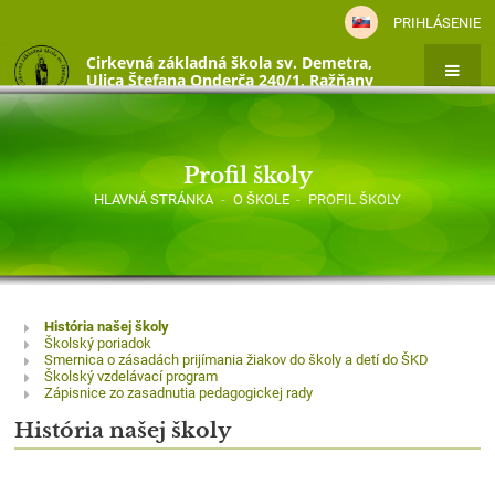
PRIHLÁSENIE
Cirkevná základná škola sv. Demetra,
Ulica Štefana Onderča 240/1, Ražňany
Profil školy
HLAVNÁ STRÁNKA
-
O ŠKOLE
-
PROFIL ŠKOLY
Profil
História našej školy
Školský poriadok
školy
Smernica o zásadách prijímania žiakov do školy a detí do ŠKD
Školský vzdelávací program
Zápisnice zo zasadnutia pedagogickej rady
História našej školy