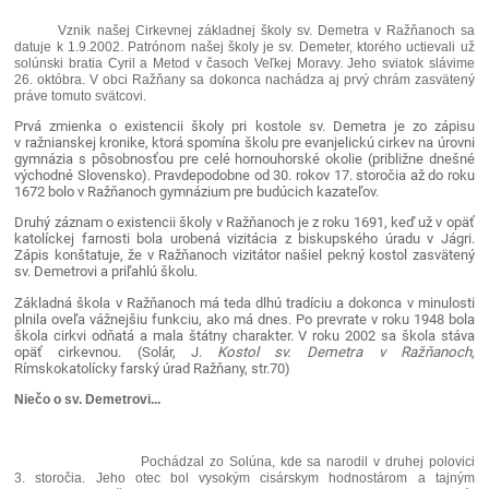
Vznik našej Cirkevnej základnej školy sv. Demetra v Ražňanoch sa
datuje k 1.9.2002. Patrónom našej školy je sv. Demeter, ktorého uctievali už
solúnski bratia Cyril a Metod v časoch Veľkej Moravy. Jeho sviatok slávime
26. októbra. V obci Ražňany sa dokonca nachádza aj prvý chrám zasvätený
práve tomuto svätcovi.
Prvá zmienka o existencii školy pri kostole sv. Demetra je zo zápisu
v ražnianskej kronike, ktorá spomína školu pre evanjelickú cirkev na úrovni
gymnázia s pôsobnosťou pre celé hornouhorské okolie (približne dnešné
východné Slovensko). Pravdepodobne od 30. rokov 17. storočia až do roku
1672 bolo v Ražňanoch gymnázium pre budúcich kazateľov.
Druhý záznam o existencii školy v Ražňanoch je z roku 1691, keď už v opäť
katolíckej farnosti bola urobená vizitácia z biskupského úradu v Jágri.
Zápis konštatuje, že v Ražňanoch vizitátor našiel pekný kostol zasvätený
sv. Demetrovi a priľahlú školu.
Základná škola v Ražňanoch má teda dlhú tradíciu a dokonca v minulosti
plnila oveľa vážnejšiu funkciu, ako má dnes. Po prevrate v roku 1948 bola
škola cirkvi odňatá a mala štátny charakter. V roku 2002 sa škola stáva
opäť cirkevnou. (Solár, J.
Kostol sv. Demetra v Ražňanoch
,
Rímskokatolícky farský úrad Ražňany, str.70)
Niečo o sv. Demetrovi...
Pochádzal zo Solúna, kde sa narodil v druhej polovici
3. storočia. Jeho otec bol vysokým cisárskym hodnostárom a tajným