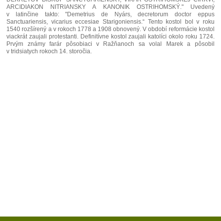
ARCIDIAKON NITRIANSKY A KANONIK OSTRIHOMSKÝ." Uvedený
v latinčine takto: "Demetrius de Nyárs, decretorum doctor eppus
Sanctuariensis, vicarius eccesiae Starigoniensis.“ Tento kostol bol v roku
1540 rozšírený a v rokoch 1778 a 1908 obnovený. V období reformácie kostol
viackrát zaujali protestanti. Definitívne kostol zaujali katolíci okolo roku 1724.
Prvým známy farár pôsobiaci v Ražňanoch sa volal Marek a pôsobil
v tridsiatych rokoch 14. storočia.