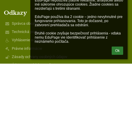
EduPage nepoužíva žiadne reklamné, analytické alebo 
iné súkromie ohrozujúce cookies. Žiadne cookies sa 
nezdieľajú s tretími stranami.

Odkazy
EduPage používa iba 2 cookie – jedno nevyhnutné pre 
fungovanie prihlasovania. Toto je dočasné, po 
Správca obsahu
zatvorení prehliadača sa odstráni.

Technická podpora
Druhé cookie zvyšuje bezpečnosť prihlásenia - vďaka 
nemu EduPage vie identifikovať prihlásenie z 
Vyhlásenie o prístupnosti
neznámeho počítača.
Právne informácie
Ok
Zásady ochrany osobných údajov
Údaje o prevádzkovateľovi
Mapa stránok
O nás
Kontakt
Novinky
Kontakty
Cirkevná základná škola sv. Demetra
czs.raznany@gmail.com