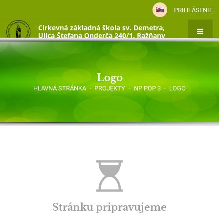
PRIHLÁSENIE
Cirkevná základná škola sv. Demetra,
Ulica Štefana Onderča 240/1, Ražňany
Logo
HLAVNÁ STRÁNKA
-
PROJEKTY
-
NP POP 3
-
LOGO
Logo
Stránku pripravujeme