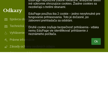
EduPage nepoužíva žiadne reklamné, analytické alebo 
iné súkromie ohrozujúce cookies. Žiadne cookies sa 
nezdieľajú s tretími stranami.

Odkazy
EduPage používa iba 2 cookie – jedno nevyhnutné pre 
fungovanie prihlasovania. Toto je dočasné, po 
Správca obsahu
zatvorení prehliadača sa odstráni.

Technická podpora
Druhé cookie zvyšuje bezpečnosť prihlásenia - vďaka 
nemu EduPage vie identifikovať prihlásenie z 
Vyhlásenie o prístupnosti
neznámeho počítača.
Právne informácie
Ok
Zásady ochrany osobných údajov
Údaje o prevádzkovateľovi
Mapa stránok
O nás
Kontakt
Novinky
Kontakty
Cirkevná základná škola sv. Demetra
czs.raznany@gmail.com