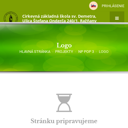
PRIHLÁSENIE
Cirkevná základná škola sv. Demetra,
Ulica Štefana Onderča 240/1, Ražňany
Logo
HLAVNÁ STRÁNKA
-
PROJEKTY
-
NP POP 3
-
LOGO
Logo
Stránku pripravujeme