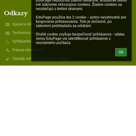
EduPage nepoužíva žiadne reklamné, analytické alebo 
iné súkromie ohrozujúce cookies. Žiadne cookies sa 
nezdieľajú s tretími stranami.

Odkazy
EduPage používa iba 2 cookie – jedno nevyhnutné pre 
fungovanie prihlasovania. Toto je dočasné, po 
Správca obsahu
zatvorení prehliadača sa odstráni.

Technická podpora
Druhé cookie zvyšuje bezpečnosť prihlásenia - vďaka 
nemu EduPage vie identifikovať prihlásenie z 
Vyhlásenie o prístupnosti
neznámeho počítača.
Právne informácie
Ok
Zásady ochrany osobných údajov
Údaje o prevádzkovateľovi
Mapa stránok
O nás
Kontakt
Novinky
Kontakty
Cirkevná základná škola sv. Demetra
czs.raznany@gmail.com