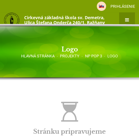
PRIHLÁSENIE
Cirkevná základná škola sv. Demetra,
Ulica Štefana Onderča 240/1, Ražňany
Logo
HLAVNÁ STRÁNKA
-
PROJEKTY
-
NP POP 3
-
LOGO
Logo
Stránku pripravujeme